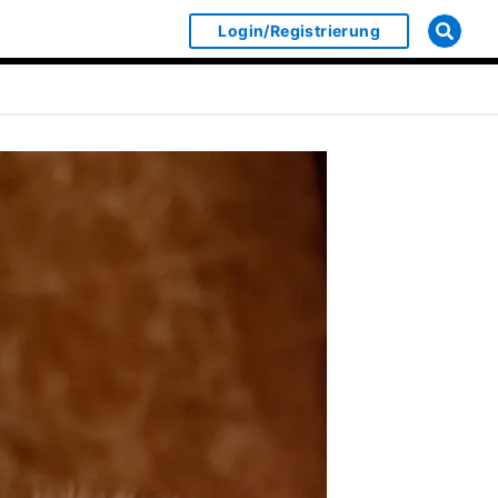
Login/Registrierung
ect Object]
bmenu for [object Object]