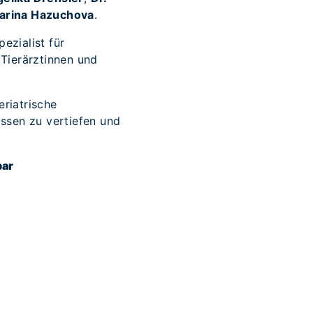
tarina Hazuchova
.
ezialist für
Tierärztinnen und
eriatrische
issen zu vertiefen und
bar