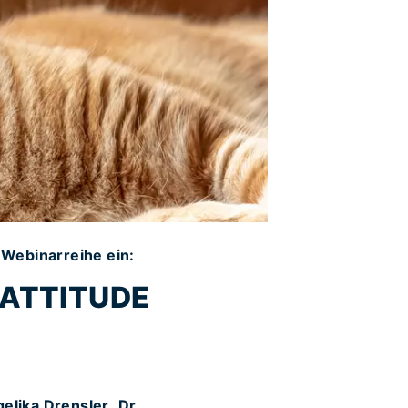
Webinarreihe ein:­
 CATTITUDE
gelika Drensler
,
Dr.