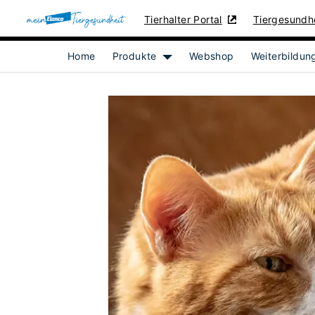
Tierhalter Portal
Tiergesundhe
Home
Produkte
Webshop
Weiterbildun
Show submenu for [object Objec