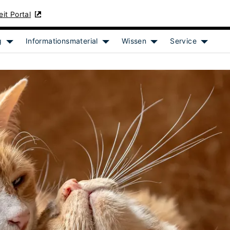
it Portal
g
Informationsmaterial
Wissen
Service
t]
Show submenu for [object Object]
Show submenu for [object Object]
Show submenu for [obj
Show su