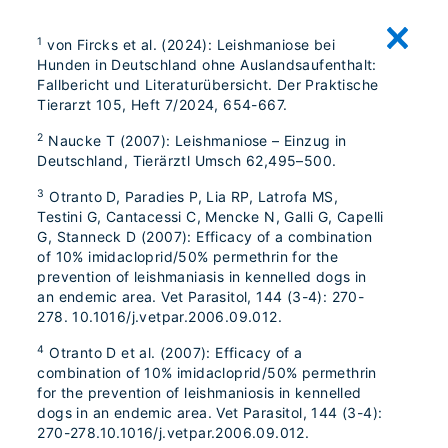
1
von Fircks et al. (2024): Leishmaniose bei
Hunden in Deutschland ohne Auslandsaufenthalt:
Fallbericht und Literaturübersicht. Der Praktische
Tierarzt 105, Heft 7/2024, 654-667.
2
Naucke T (2007): Leishmaniose – Einzug in
Deutschland, Tierärztl Umsch 62,495–500.
3
Otranto D, Paradies P, Lia RP, Latrofa MS,
Testini G, Cantacessi C, Mencke N, Galli G, Capelli
G, Stanneck D (2007): Efficacy of a combination
of 10% imidacloprid/50% permethrin for the
prevention of leishmaniasis in kennelled dogs in
an endemic area. Vet Parasitol, 144 (3-4): 270-
278. 10.1016/j.vetpar.2006.09.012.
4
Otranto D et al. (2007): Efficacy of a
combination of 10% imidacloprid/50% permethrin
for the prevention of leishmaniosis in kennelled
dogs in an endemic area. Vet Parasitol, 144 (3-4):
270-278.10.1016/j.vetpar.2006.09.012.